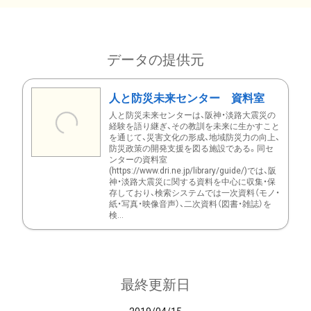
データの提供元
人と防災未来センター 資料室
人と防災未来センターは、阪神・淡路大震災の
経験を語り継ぎ、その教訓を未来に生かすこと
を通じて、災害文化の形成、地域防災力の向上、
防災政策の開発支援を図る施設である。同セ
ンターの資料室
(https://www.dri.ne.jp/library/guide/)では、阪
神・淡路大震災に関する資料を中心に収集・保
存しており、検索システムでは一次資料（モノ・
紙・写真・映像音声）、二次資料（図書・雑誌）を
検...
最終更新日