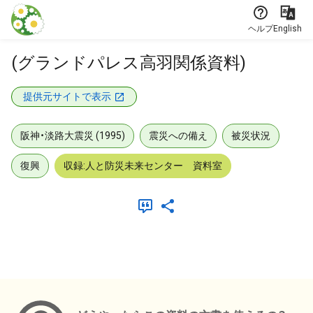
本文に飛ぶ
ヘルプ
English
(グランドパレス高羽関係資料)
提供元サイトで表示
阪神・淡路大震災 (1995)
震災への備え
被災状況
復興
収録:人と防災未来センター 資料室
メタデータ