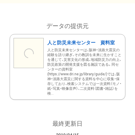
データの提供元
人と防災未来センター 資料室
人と防災未来センターは、阪神・淡路大震災の
経験を語り継ぎ、その教訓を未来に生かすこと
を通じて、災害文化の形成、地域防災力の向上、
防災政策の開発支援を図る施設である。同セ
ンターの資料室
(https://www.dri.ne.jp/library/guide/)では、阪
神・淡路大震災に関する資料を中心に収集・保
存しており、検索システムでは一次資料（モノ・
紙・写真・映像音声）、二次資料（図書・雑誌）を
検...
最終更新日