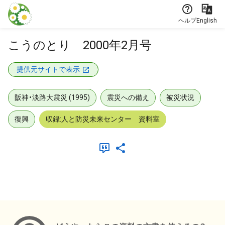
本文に飛ぶ
ヘルプ
English
こうのとり 2000年2月号
提供元サイトで表示
阪神・淡路大震災 (1995)
震災への備え
被災状況
復興
収録:人と防災未来センター 資料室
メタデータ