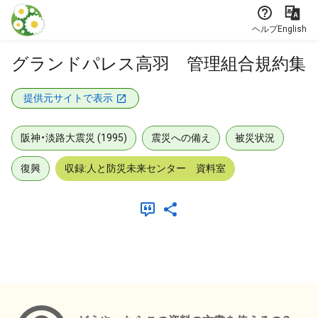
本文に飛ぶ
ヘルプ
English
グランドパレス高羽 管理組合規約集
提供元サイトで表示
阪神・淡路大震災 (1995)
震災への備え
被災状況
復興
収録:人と防災未来センター 資料室
メタデータ