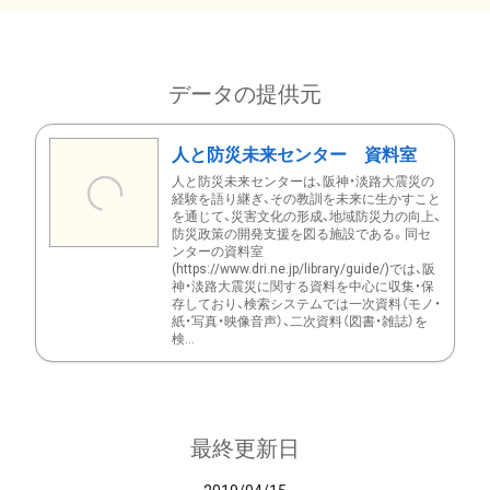
データの提供元
人と防災未来センター 資料室
人と防災未来センターは、阪神・淡路大震災の
経験を語り継ぎ、その教訓を未来に生かすこと
を通じて、災害文化の形成、地域防災力の向上、
防災政策の開発支援を図る施設である。同セ
ンターの資料室
(https://www.dri.ne.jp/library/guide/)では、阪
神・淡路大震災に関する資料を中心に収集・保
存しており、検索システムでは一次資料（モノ・
紙・写真・映像音声）、二次資料（図書・雑誌）を
検...
最終更新日