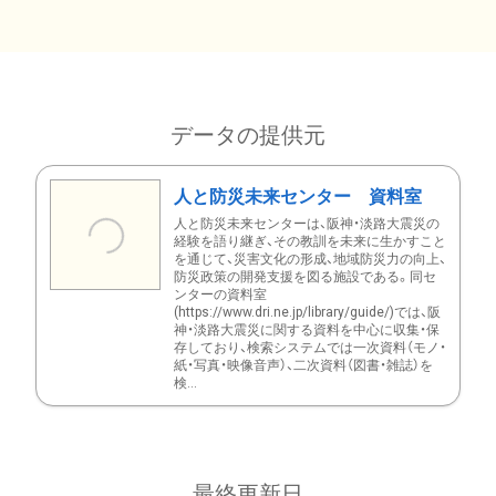
データの提供元
人と防災未来センター 資料室
人と防災未来センターは、阪神・淡路大震災の
経験を語り継ぎ、その教訓を未来に生かすこと
を通じて、災害文化の形成、地域防災力の向上、
防災政策の開発支援を図る施設である。同セ
ンターの資料室
(https://www.dri.ne.jp/library/guide/)では、阪
神・淡路大震災に関する資料を中心に収集・保
存しており、検索システムでは一次資料（モノ・
紙・写真・映像音声）、二次資料（図書・雑誌）を
検...
最終更新日