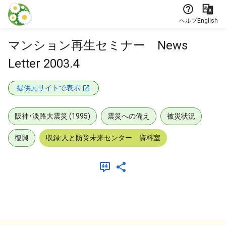
本文に飛ぶ
ヘルプ
English
マンション再生セミナー News
Letter 2003.4
提供元サイトで表示
阪神・淡路大震災 (1995)
震災への備え
被災状況
復興
収録:人と防災未来センター 資料室
メタデータ