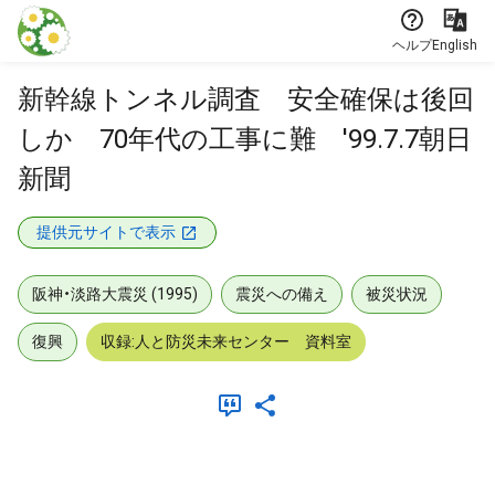
本文に飛ぶ
ヘルプ
English
新幹線トンネル調査 安全確保は後回
しか 70年代の工事に難 '99.7.7朝日
新聞
提供元サイトで表示
阪神・淡路大震災 (1995)
震災への備え
被災状況
復興
収録:人と防災未来センター 資料室