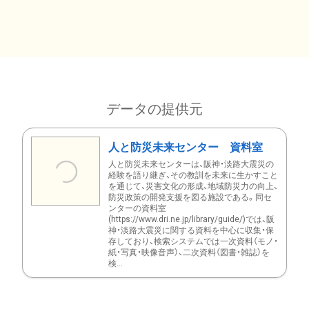
データの提供元
人と防災未来センター 資料室
人と防災未来センターは、阪神・淡路大震災の
経験を語り継ぎ、その教訓を未来に生かすこと
を通じて、災害文化の形成、地域防災力の向上、
防災政策の開発支援を図る施設である。同セ
ンターの資料室
(https://www.dri.ne.jp/library/guide/)では、阪
神・淡路大震災に関する資料を中心に収集・保
存しており、検索システムでは一次資料（モノ・
紙・写真・映像音声）、二次資料（図書・雑誌）を
検...