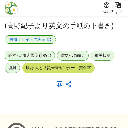
本文に飛ぶ
ヘルプ
English
(高野紀子より英文の手紙の下書き)
提供元サイトで表示
阪神・淡路大震災 (1995)
震災への備え
被災状況
復興
収録:人と防災未来センター 資料室
メタデータ