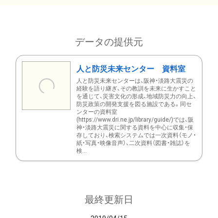
データの提供元
人と防災未来センター 資料室
人と防災未来センターは、阪神・淡路大震災の
経験を語り継ぎ、その教訓を未来に生かすこと
を通じて、災害文化の形成、地域防災力の向上、
防災政策の開発支援を図る施設である。同セ
ンターの資料室
(https://www.dri.ne.jp/library/guide/)では、阪
神・淡路大震災に関する資料を中心に収集・保
存しており、検索システムでは一次資料（モノ・
紙・写真・映像音声）、二次資料（図書・雑誌）を
検...
最終更新日