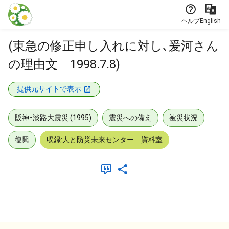
本文に飛ぶ
ヘルプ
English
(東急の修正申し入れに対し､爰河さん
の理由文 1998.7.8)
提供元サイトで表示
阪神・淡路大震災 (1995)
震災への備え
被災状況
復興
収録:人と防災未来センター 資料室
メタデータ