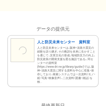
データの提供元
人と防災未来センター 資料室
人と防災未来センターは、阪神・淡路大震災の
経験を語り継ぎ、その教訓を未来に生かすこと
を通じて、災害文化の形成、地域防災力の向上、
防災政策の開発支援を図る施設である。同セ
ンターの資料室
(https://www.dri.ne.jp/library/guide/)では、阪
神・淡路大震災に関する資料を中心に収集・保
存しており、検索システムでは一次資料（モノ・
紙・写真・映像音声）、二次資料（図書・雑誌）を
検...
最終更新日