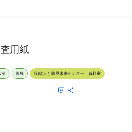
調査用紙
状況
復興
収録:人と防災未来センター 資料室