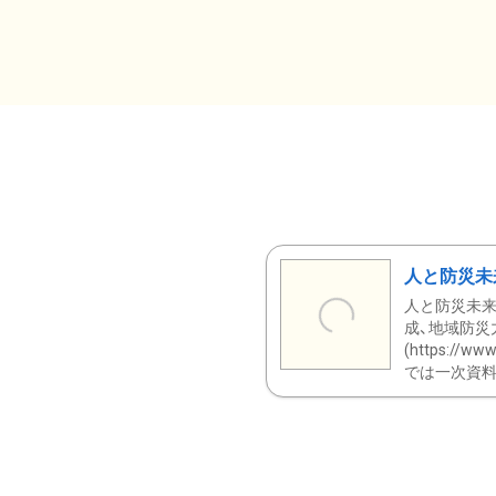
人と防災未
人と防災未来
成、地域防災
(https:/
では一次資料（