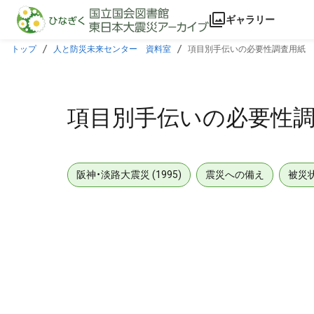
本文に飛ぶ
ギャラリー
トップ
人と防災未来センター 資料室
項目別手伝いの必要性調査用紙
項目別手伝いの必要性
阪神・淡路大震災 (1995)
震災への備え
被災
メタデータ