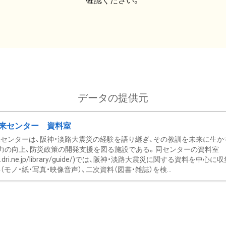
確認ください。
データの提供元
来センター 資料室
センターは、阪神・淡路大震災の経験を語り継ぎ、その教訓を未来に生か
力の向上、防災政策の開発支援を図る施設である。同センターの資料室
/www.dri.ne.jp/library/guide/)では、阪神・淡路大震災に関する資料
モノ・紙・写真・映像音声）、二次資料（図書・雑誌）を検...