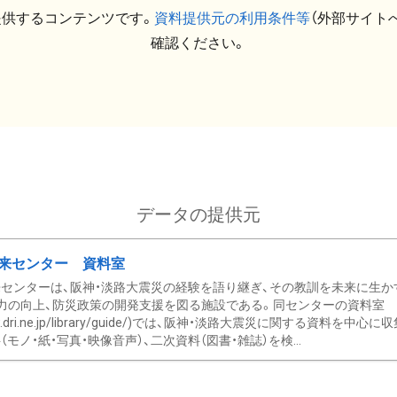
提供するコンテンツです。
資料提供元の利用条件等
（外部サイト
確認ください。
データの提供元
来センター 資料室
センターは、阪神・淡路大震災の経験を語り継ぎ、その教訓を未来に生か
力の向上、防災政策の開発支援を図る施設である。同センターの資料室
/www.dri.ne.jp/library/guide/)では、阪神・淡路大震災に関する資料
モノ・紙・写真・映像音声）、二次資料（図書・雑誌）を検...