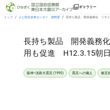
本文に飛ぶ
ギャラリー
トップ
人と防災未来センター 資料室
長持ち製品 開発義務化 リサイク
長持ち製品 開発義務
用も促進 H12.3.15朝
阪神・淡路大震災 (1995)
震災への備え
被災