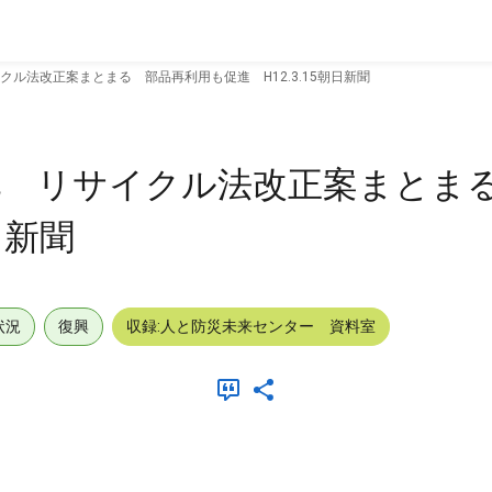
ル法改正案まとまる 部品再利用も促進 H12.3.15朝日新聞
化 リサイクル法改正案まとま
日新聞
状況
復興
収録:人と防災未来センター 資料室