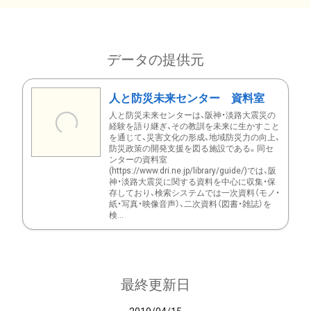
データの提供元
人と防災未来センター 資料室
人と防災未来センターは、阪神・淡路大震災の
経験を語り継ぎ、その教訓を未来に生かすこと
を通じて、災害文化の形成、地域防災力の向上、
防災政策の開発支援を図る施設である。同セ
ンターの資料室
(https://www.dri.ne.jp/library/guide/)では、阪
神・淡路大震災に関する資料を中心に収集・保
存しており、検索システムでは一次資料（モノ・
紙・写真・映像音声）、二次資料（図書・雑誌）を
検...
最終更新日