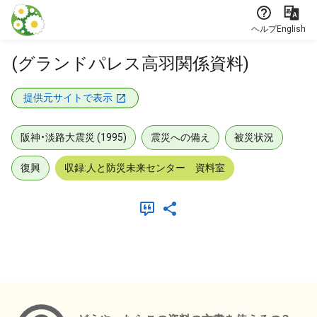
本文に飛ぶ
ヘルプ
English
(グランドパレス高羽関係資料)
提供元サイトで表示
阪神・淡路大震災 (1995)
震災への備え
被災状況
復興
収録:人と防災未来センター 資料室
メタデータ