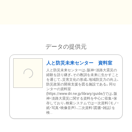
データの提供元
人と防災未来センター 資料室
人と防災未来センターは、阪神・淡路大震災の
経験を語り継ぎ、その教訓を未来に生かすこと
を通じて、災害文化の形成、地域防災力の向上、
防災政策の開発支援を図る施設である。同セ
ンターの資料室
(https://www.dri.ne.jp/library/guide/)では、阪
神・淡路大震災に関する資料を中心に収集・保
存しており、検索システムでは一次資料（モノ・
紙・写真・映像音声）、二次資料（図書・雑誌）を
検...