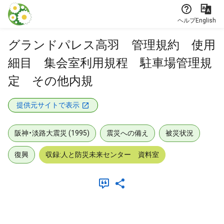
本文に飛ぶ
ヘルプ
English
グランドパレス高羽 管理規約 使用
細目 集会室利用規程 駐車場管理規
定 その他内規
提供元サイトで表示
阪神・淡路大震災 (1995)
震災への備え
被災状況
復興
収録:人と防災未来センター 資料室