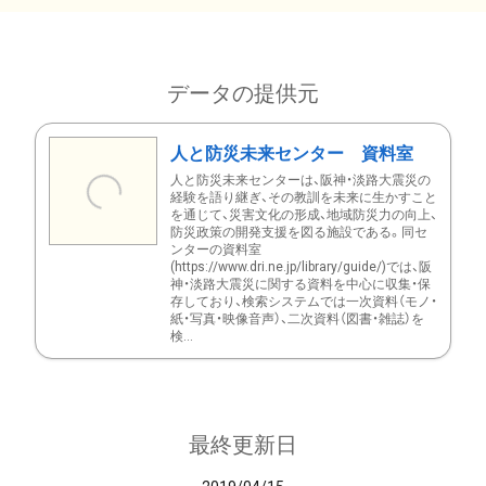
データの提供元
人と防災未来センター 資料室
人と防災未来センターは、阪神・淡路大震災の
経験を語り継ぎ、その教訓を未来に生かすこと
を通じて、災害文化の形成、地域防災力の向上、
防災政策の開発支援を図る施設である。同セ
ンターの資料室
(https://www.dri.ne.jp/library/guide/)では、阪
神・淡路大震災に関する資料を中心に収集・保
存しており、検索システムでは一次資料（モノ・
紙・写真・映像音声）、二次資料（図書・雑誌）を
検...
最終更新日