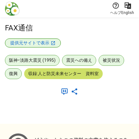
本文に飛ぶ
ヘルプ
English
FAX通信
提供元サイトで表示
阪神・淡路大震災 (1995)
震災への備え
被災状況
復興
収録:人と防災未来センター 資料室
メタデータ