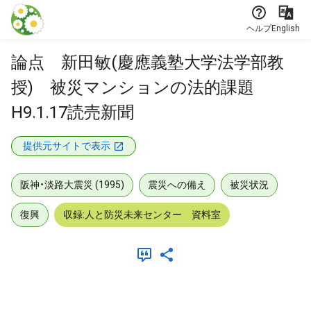
本文に飛ぶ
ヘルプ
English
論点 新田敏(慶應義塾大学法学部教
授) 被災マンションの法的課題
H9.1.17読売新聞
提供元サイトで表示
阪神・淡路大震災 (1995)
震災への備え
被災状況
復興
収録:人と防災未来センター 資料室