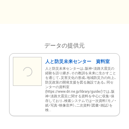
データの提供元
人と防災未来センター 資料室
人と防災未来センターは、阪神・淡路大震災の
経験を語り継ぎ、その教訓を未来に生かすこと
を通じて、災害文化の形成、地域防災力の向上、
防災政策の開発支援を図る施設である。同セ
ンターの資料室
(https://www.dri.ne.jp/library/guide/)では、阪
神・淡路大震災に関する資料を中心に収集・保
存しており、検索システムでは一次資料（モノ・
紙・写真・映像音声）、二次資料（図書・雑誌）を
検...