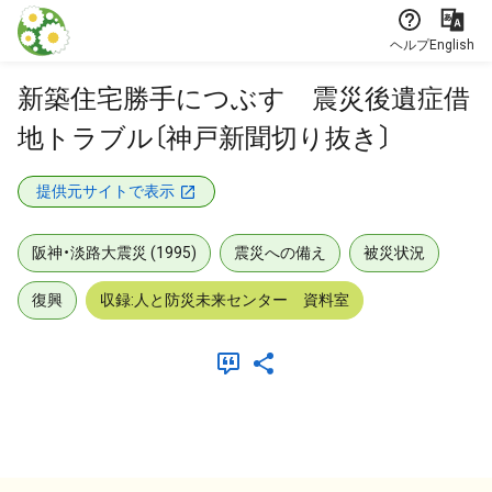
本文に飛ぶ
ヘルプ
English
新築住宅勝手につぶす 震災後遺症借
地トラブル〔神戸新聞切り抜き〕
提供元サイトで表示
阪神・淡路大震災 (1995)
震災への備え
被災状況
復興
収録:人と防災未来センター 資料室
メタデータ