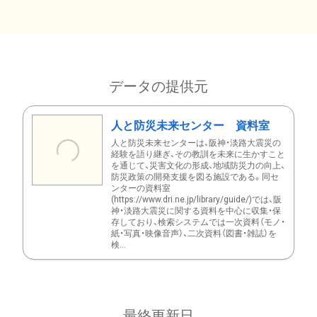
データの提供元
人と防災未来センター 資料室
人と防災未来センターは、阪神・淡路大震災の
経験を語り継ぎ、その教訓を未来に生かすこと
を通じて、災害文化の形成、地域防災力の向上、
防災政策の開発支援を図る施設である。同セ
ンターの資料室
(https://www.dri.ne.jp/library/guide/)では、阪
神・淡路大震災に関する資料を中心に収集・保
存しており、検索システムでは一次資料（モノ・
紙・写真・映像音声）、二次資料（図書・雑誌）を
検...
最終更新日