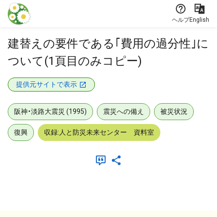
本文に飛ぶ
ヘルプ
English
建替えの要件である｢費用の過分性｣に
ついて(1頁目のみコピー)
提供元サイトで表示
阪神・淡路大震災 (1995)
震災への備え
被災状況
復興
収録:人と防災未来センター 資料室
メタデータ