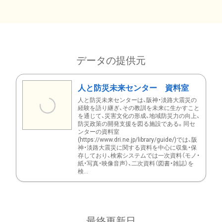
データの提供元
人と防災未来センター 資料室
人と防災未来センターは、阪神・淡路大震災の
経験を語り継ぎ、その教訓を未来に生かすこと
を通じて、災害文化の形成、地域防災力の向上、
防災政策の開発支援を図る施設である。同セ
ンターの資料室
(https://www.dri.ne.jp/library/guide/)では、阪
神・淡路大震災に関する資料を中心に収集・保
存しており、検索システムでは一次資料（モノ・
紙・写真・映像音声）、二次資料（図書・雑誌）を
検...
最終更新日