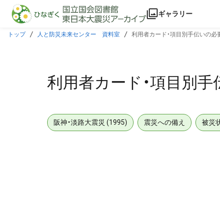
本文に飛ぶ
ギャラリー
トップ
人と防災未来センター 資料室
利用者カード・項目別手伝いの必
利用者カード・項目別手
阪神・淡路大震災 (1995)
震災への備え
被災
メタデータ