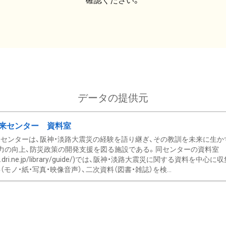
確認ください。
データの提供元
来センター 資料室
センターは、阪神・淡路大震災の経験を語り継ぎ、その教訓を未来に生か
力の向上、防災政策の開発支援を図る施設である。同センターの資料室
/www.dri.ne.jp/library/guide/)では、阪神・淡路大震災に関する資料
モノ・紙・写真・映像音声）、二次資料（図書・雑誌）を検...