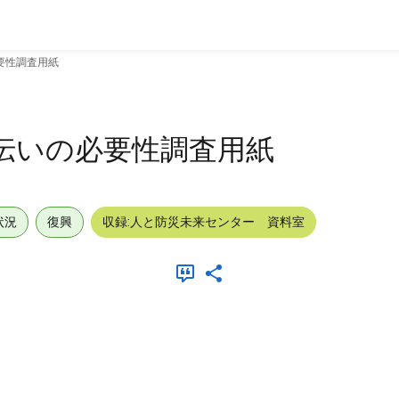
要性調査用紙
伝いの必要性調査用紙
状況
復興
収録:人と防災未来センター 資料室