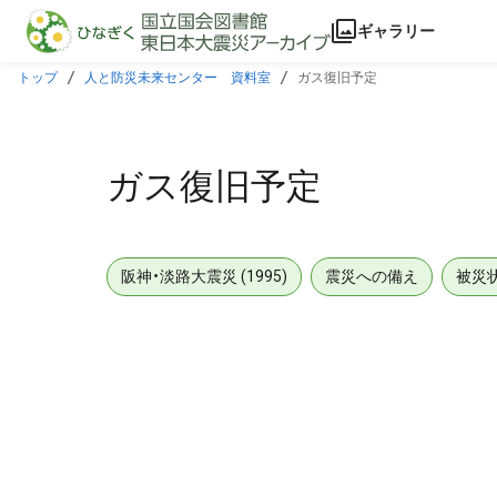
本文に飛ぶ
ギャラリー
トップ
人と防災未来センター 資料室
ガス復旧予定
ガス復旧予定
阪神・淡路大震災 (1995)
震災への備え
被災
メタデータ