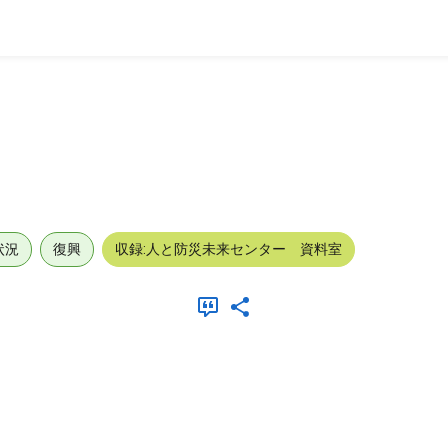
状況
復興
収録:人と防災未来センター 資料室