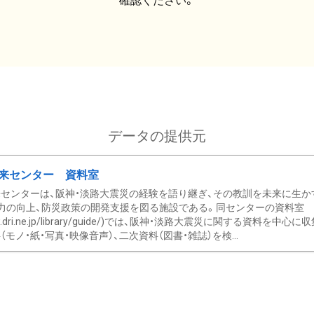
確認ください。
データの提供元
来センター 資料室
センターは、阪神・淡路大震災の経験を語り継ぎ、その教訓を未来に生か
力の向上、防災政策の開発支援を図る施設である。同センターの資料室
/www.dri.ne.jp/library/guide/)では、阪神・淡路大震災に関する資料
モノ・紙・写真・映像音声）、二次資料（図書・雑誌）を検...