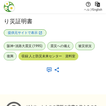
本文に飛ぶ
ヘルプ
English
り災証明書
提供元サイトで表示
阪神・淡路大震災 (1995)
震災への備え
被災状況
復興
収録:人と防災未来センター 資料室
メタデータ