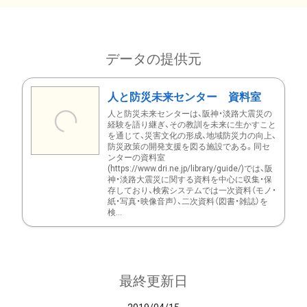
データの提供元
人と防災未来センター 資料室
人と防災未来センターは、阪神・淡路大震災の
経験を語り継ぎ、その教訓を未来に生かすこと
を通じて、災害文化の形成、地域防災力の向上、
防災政策の開発支援を図る施設である。同セ
ンターの資料室
(https://www.dri.ne.jp/library/guide/)では、阪
神・淡路大震災に関する資料を中心に収集・保
存しており、検索システムでは一次資料（モノ・
紙・写真・映像音声）、二次資料（図書・雑誌）を
検...
最終更新日