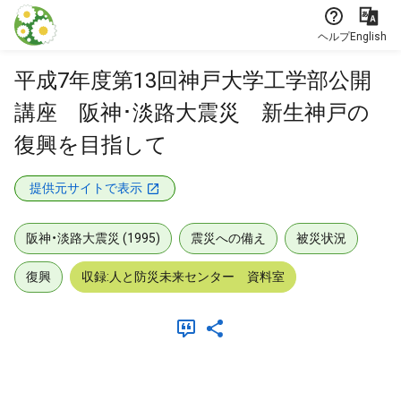
本文に飛ぶ
ヘルプ
English
平成7年度第13回神戸大学工学部公開
講座 阪神･淡路大震災 新生神戸の
復興を目指して
提供元サイトで表示
阪神・淡路大震災 (1995)
震災への備え
被災状況
復興
収録:人と防災未来センター 資料室