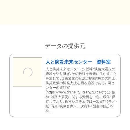
データの提供元
人と防災未来センター 資料室
人と防災未来センターは、阪神・淡路大震災の
経験を語り継ぎ、その教訓を未来に生かすこと
を通じて、災害文化の形成、地域防災力の向上、
防災政策の開発支援を図る施設である。同セ
ンターの資料室
(https://www.dri.ne.jp/library/guide/)では、阪
神・淡路大震災に関する資料を中心に収集・保
存しており、検索システムでは一次資料（モノ・
紙・写真・映像音声）、二次資料（図書・雑誌）を
検...