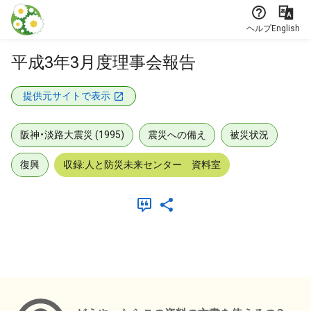
本文に飛ぶ
ヘルプ
English
平成3年3月度理事会報告
提供元サイトで表示
阪神・淡路大震災 (1995)
震災への備え
被災状況
復興
収録:人と防災未来センター 資料室
メタデータ