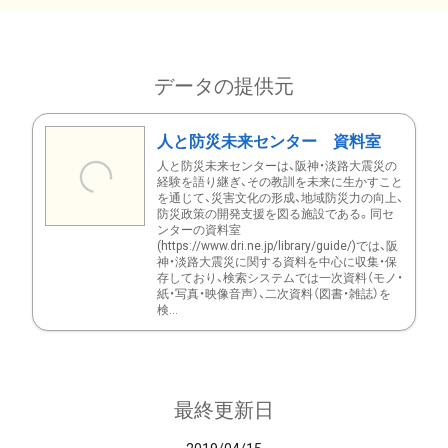
データの提供元
人と防災未来センター 資料室
人と防災未来センターは、阪神・淡路大震災の
経験を語り継ぎ、その教訓を未来に生かすこと
を通じて、災害文化の形成、地域防災力の向上、
防災政策の開発支援を図る施設である。同セ
ンターの資料室
(https://www.dri.ne.jp/library/guide/)では、阪
神・淡路大震災に関する資料を中心に収集・保
存しており、検索システムでは一次資料（モノ・
紙・写真・映像音声）、二次資料（図書・雑誌）を
検...
最終更新日