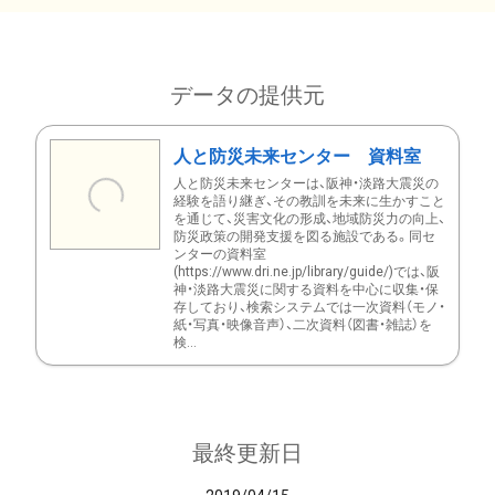
データの提供元
人と防災未来センター 資料室
人と防災未来センターは、阪神・淡路大震災の
経験を語り継ぎ、その教訓を未来に生かすこと
を通じて、災害文化の形成、地域防災力の向上、
防災政策の開発支援を図る施設である。同セ
ンターの資料室
(https://www.dri.ne.jp/library/guide/)では、阪
神・淡路大震災に関する資料を中心に収集・保
存しており、検索システムでは一次資料（モノ・
紙・写真・映像音声）、二次資料（図書・雑誌）を
検...
最終更新日