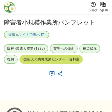
本文に飛ぶ
ヘルプ
English
障害者小規模作業所パンフレット
提供元サイトで表示
阪神・淡路大震災 (1995)
震災への備え
被災状況
復興
収録:人と防災未来センター 資料室
メタデータ