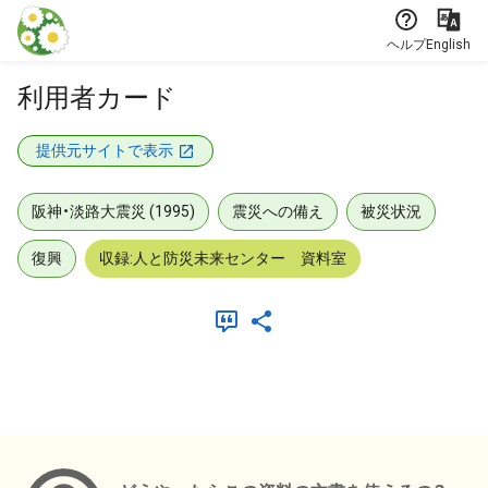
本文に飛ぶ
ヘルプ
English
利用者カード
提供元サイトで表示
阪神・淡路大震災 (1995)
震災への備え
被災状況
復興
収録:人と防災未来センター 資料室
メタデータ