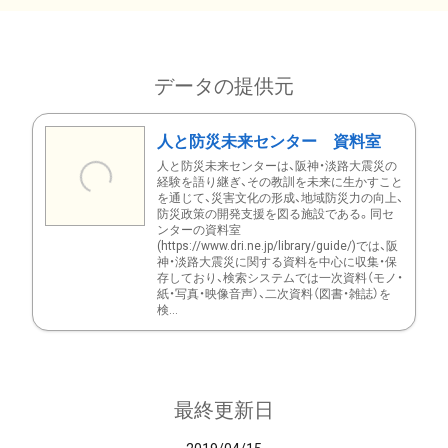
データの提供元
人と防災未来センター 資料室
人と防災未来センターは、阪神・淡路大震災の
経験を語り継ぎ、その教訓を未来に生かすこと
を通じて、災害文化の形成、地域防災力の向上、
防災政策の開発支援を図る施設である。同セ
ンターの資料室
(https://www.dri.ne.jp/library/guide/)では、阪
神・淡路大震災に関する資料を中心に収集・保
存しており、検索システムでは一次資料（モノ・
紙・写真・映像音声）、二次資料（図書・雑誌）を
検...
最終更新日