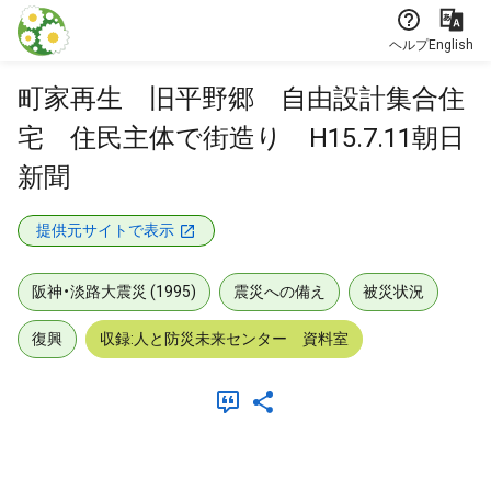
本文に飛ぶ
ヘルプ
English
町家再生 旧平野郷 自由設計集合住
宅 住民主体で街造り H15.7.11朝日
新聞
提供元サイトで表示
阪神・淡路大震災 (1995)
震災への備え
被災状況
復興
収録:人と防災未来センター 資料室