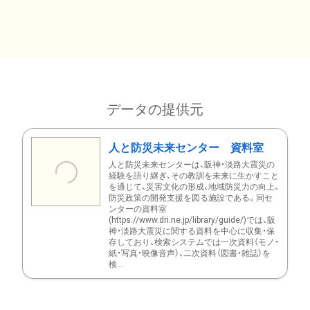
データの提供元
人と防災未来センター 資料室
人と防災未来センターは、阪神・淡路大震災の
経験を語り継ぎ、その教訓を未来に生かすこと
を通じて、災害文化の形成、地域防災力の向上、
防災政策の開発支援を図る施設である。同セ
ンターの資料室
(https://www.dri.ne.jp/library/guide/)では、阪
神・淡路大震災に関する資料を中心に収集・保
存しており、検索システムでは一次資料（モノ・
紙・写真・映像音声）、二次資料（図書・雑誌）を
検...