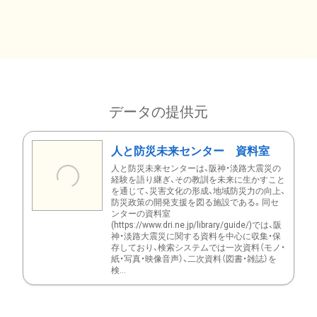
データの提供元
人と防災未来センター 資料室
人と防災未来センターは、阪神・淡路大震災の
経験を語り継ぎ、その教訓を未来に生かすこと
を通じて、災害文化の形成、地域防災力の向上、
防災政策の開発支援を図る施設である。同セ
ンターの資料室
(https://www.dri.ne.jp/library/guide/)では、阪
神・淡路大震災に関する資料を中心に収集・保
存しており、検索システムでは一次資料（モノ・
紙・写真・映像音声）、二次資料（図書・雑誌）を
検...