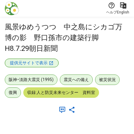
本文に飛ぶ
ヘルプ
English
風景ゆめうつつ 中之島にシカゴ万
博の影 野口孫市の建築行脚
H8.7.29朝日新聞
提供元サイトで表示
阪神・淡路大震災 (1995)
震災への備え
被災状況
復興
収録:人と防災未来センター 資料室