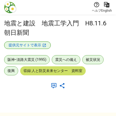
本文に飛ぶ
ヘルプ
English
地震と建設 地震工学入門 H8.11.6
朝日新聞
提供元サイトで表示
阪神・淡路大震災 (1995)
震災への備え
被災状況
復興
収録:人と防災未来センター 資料室
メタデータ