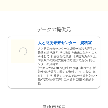
データの提供元
人と防災未来センター 資料室
人と防災未来センターは、阪神・淡路大震災の
経験を語り継ぎ、その教訓を未来に生かすこと
を通じて、災害文化の形成、地域防災力の向上、
防災政策の開発支援を図る施設である。同セ
ンターの資料室
(https://www.dri.ne.jp/library/guide/)では、阪
神・淡路大震災に関する資料を中心に収集・保
存しており、検索システムでは一次資料（モノ・
紙・写真・映像音声）、二次資料（図書・雑誌）を
検...
最終更新日