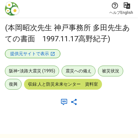
本文に飛ぶ
ヘルプ
English
(本岡昭次先生 神戸事務所 多田先生あ
ての書面 1997.11.17高野紀子)
提供元サイトで表示
阪神・淡路大震災 (1995)
震災への備え
被災状況
復興
収録:人と防災未来センター 資料室
メタデータ