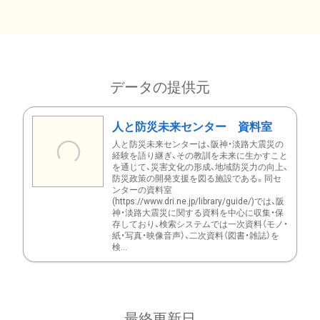
データの提供元
人と防災未来センター 資料室
人と防災未来センターは、阪神・淡路大震災の
経験を語り継ぎ、その教訓を未来に生かすこと
を通じて、災害文化の形成、地域防災力の向上、
防災政策の開発支援を図る施設である。同セ
ンターの資料室
(https://www.dri.ne.jp/library/guide/)では、阪
神・淡路大震災に関する資料を中心に収集・保
存しており、検索システムでは一次資料（モノ・
紙・写真・映像音声）、二次資料（図書・雑誌）を
検...
最終更新日