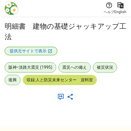
本文に飛ぶ
ヘルプ
English
明細書 建物の基礎ジャッキアップ工
法
提供元サイトで表示
阪神・淡路大震災 (1995)
震災への備え
被災状況
復興
収録:人と防災未来センター 資料室
メタデータ