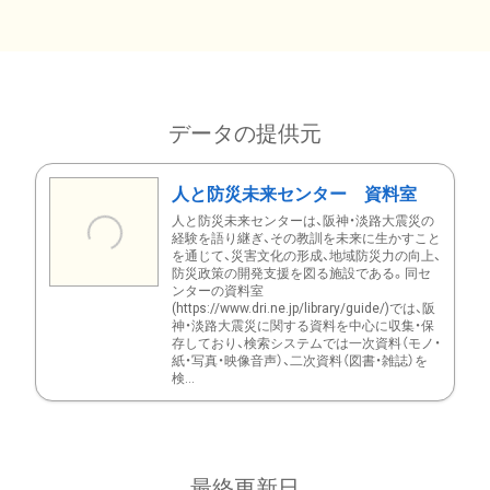
データの提供元
人と防災未来センター 資料室
人と防災未来センターは、阪神・淡路大震災の
経験を語り継ぎ、その教訓を未来に生かすこと
を通じて、災害文化の形成、地域防災力の向上、
防災政策の開発支援を図る施設である。同セ
ンターの資料室
(https://www.dri.ne.jp/library/guide/)では、阪
神・淡路大震災に関する資料を中心に収集・保
存しており、検索システムでは一次資料（モノ・
紙・写真・映像音声）、二次資料（図書・雑誌）を
検...
最終更新日