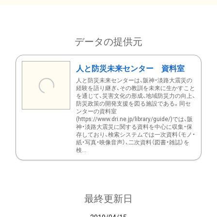
データの提供元
人と防災未来センター 資料室
人と防災未来センターは、阪神・淡路大震災の
経験を語り継ぎ、その教訓を未来に生かすこと
を通じて、災害文化の形成、地域防災力の向上、
防災政策の開発支援を図る施設である。同セ
ンターの資料室
(https://www.dri.ne.jp/library/guide/)では、阪
神・淡路大震災に関する資料を中心に収集・保
存しており、検索システムでは一次資料（モノ・
紙・写真・映像音声）、二次資料（図書・雑誌）を
検...
最終更新日