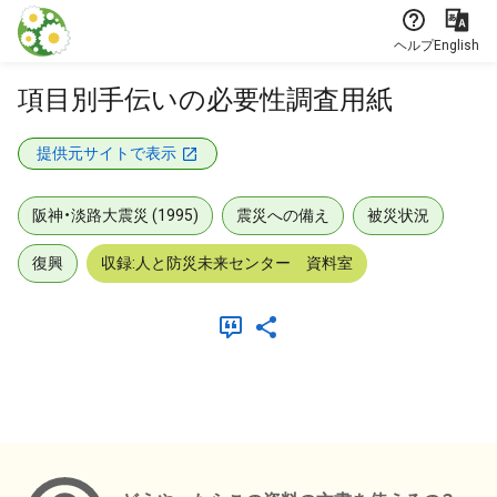
本文に飛ぶ
ヘルプ
English
項目別手伝いの必要性調査用紙
提供元サイトで表示
阪神・淡路大震災 (1995)
震災への備え
被災状況
復興
収録:人と防災未来センター 資料室
メタデータ