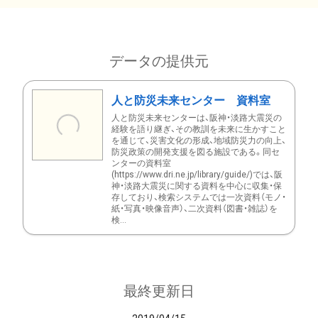
データの提供元
人と防災未来センター 資料室
人と防災未来センターは、阪神・淡路大震災の
経験を語り継ぎ、その教訓を未来に生かすこと
を通じて、災害文化の形成、地域防災力の向上、
防災政策の開発支援を図る施設である。同セ
ンターの資料室
(https://www.dri.ne.jp/library/guide/)では、阪
神・淡路大震災に関する資料を中心に収集・保
存しており、検索システムでは一次資料（モノ・
紙・写真・映像音声）、二次資料（図書・雑誌）を
検...
最終更新日