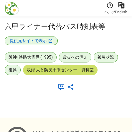
本文に飛ぶ
ヘルプ
English
六甲ライナー代替バス時刻表等
提供元サイトで表示
阪神・淡路大震災 (1995)
震災への備え
被災状況
復興
収録:人と防災未来センター 資料室
メタデータ