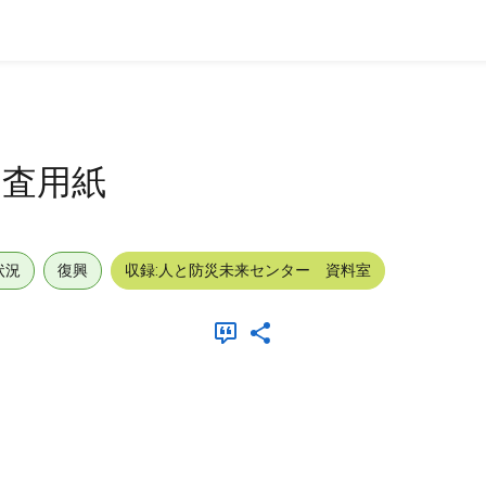
調査用紙
状況
復興
収録:人と防災未来センター 資料室