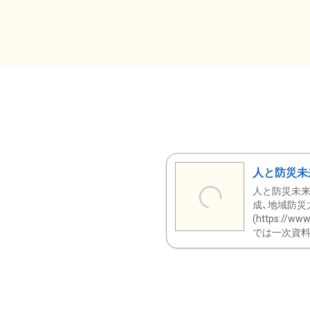
人と防災未
人と防災未来
成、地域防災
(https:/
では一次資料（