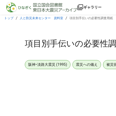
本文に飛ぶ
ギャラリー
トップ
人と防災未来センター 資料室
項目別手伝いの必要性調査用紙
項目別手伝いの必要性
阪神・淡路大震災 (1995)
震災への備え
被災
メタデータ