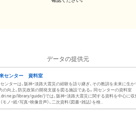
確認ください。
データの提供元
来センター 資料室
センターは、阪神・淡路大震災の経験を語り継ぎ、その教訓を未来に生か
力の向上、防災政策の開発支援を図る施設である。同センターの資料室
/www.dri.ne.jp/library/guide/)では、阪神・淡路大震災に関する資料
モノ・紙・写真・映像音声）、二次資料（図書・雑誌）を検...