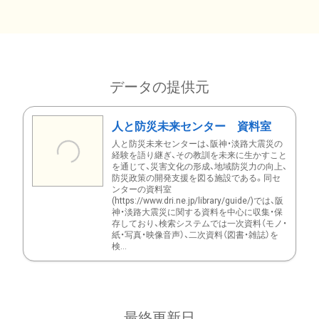
データの提供元
人と防災未来センター 資料室
人と防災未来センターは、阪神・淡路大震災の
経験を語り継ぎ、その教訓を未来に生かすこと
を通じて、災害文化の形成、地域防災力の向上、
防災政策の開発支援を図る施設である。同セ
ンターの資料室
(https://www.dri.ne.jp/library/guide/)では、阪
神・淡路大震災に関する資料を中心に収集・保
存しており、検索システムでは一次資料（モノ・
紙・写真・映像音声）、二次資料（図書・雑誌）を
検...
最終更新日