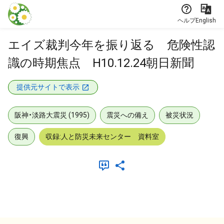
本文に飛ぶ
ヘルプ
English
エイズ裁判今年を振り返る 危険性認
識の時期焦点 H10.12.24朝日新聞
提供元サイトで表示
阪神・淡路大震災 (1995)
震災への備え
被災状況
復興
収録:人と防災未来センター 資料室
メタデータ