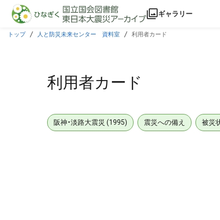
本文に飛ぶ
ギャラリー
トップ
人と防災未来センター 資料室
利用者カード
利用者カード
阪神・淡路大震災 (1995)
震災への備え
被災
メタデータ