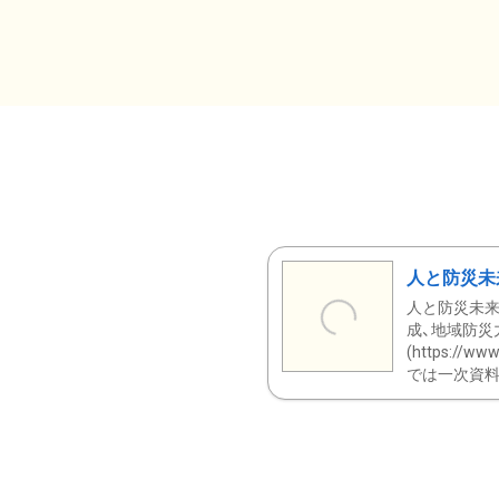
人と防災未
人と防災未来
成、地域防災
(https:/
では一次資料（