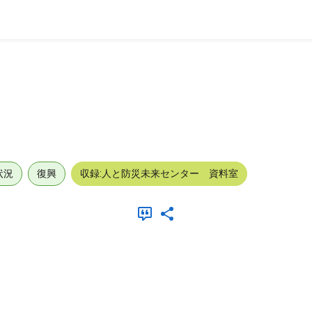
状況
復興
収録:人と防災未来センター 資料室