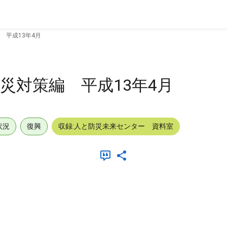
 平成13年4月
災対策編 平成13年4月
状況
復興
収録:人と防災未来センター 資料室