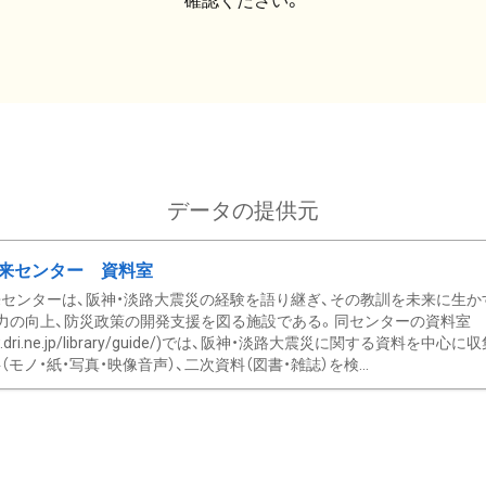
確認ください。
データの提供元
来センター 資料室
センターは、阪神・淡路大震災の経験を語り継ぎ、その教訓を未来に生か
力の向上、防災政策の開発支援を図る施設である。同センターの資料室
/www.dri.ne.jp/library/guide/)では、阪神・淡路大震災に関する資料
モノ・紙・写真・映像音声）、二次資料（図書・雑誌）を検...