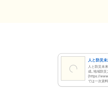
人と防災未
人と防災未来
成、地域防災
(https:/
では一次資料（