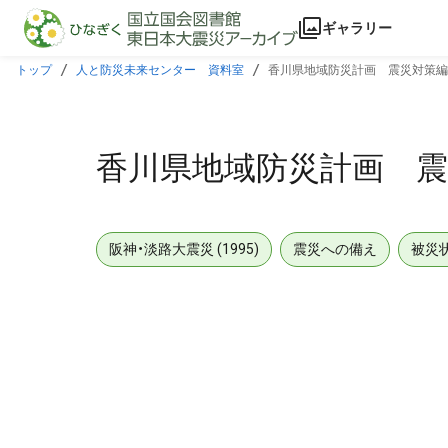
本文に飛ぶ
ギャラリー
トップ
人と防災未来センター 資料室
香川県地域防災計画 震災対策編
香川県地域防災計画 震
阪神・淡路大震災 (1995)
震災への備え
被災
メタデータ