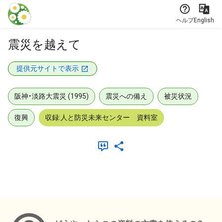
本文に飛ぶ
ヘルプ
English
震災を越えて
提供元サイトで表示
阪神・淡路大震災 (1995)
震災への備え
被災状況
復興
収録:人と防災未来センター 資料室
メタデータ