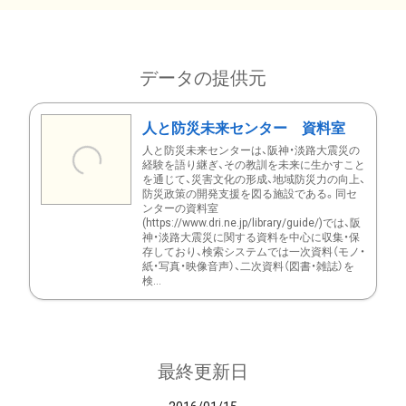
データの提供元
人と防災未来センター 資料室
人と防災未来センターは、阪神・淡路大震災の
経験を語り継ぎ、その教訓を未来に生かすこと
を通じて、災害文化の形成、地域防災力の向上、
防災政策の開発支援を図る施設である。同セ
ンターの資料室
(https://www.dri.ne.jp/library/guide/)では、阪
神・淡路大震災に関する資料を中心に収集・保
存しており、検索システムでは一次資料（モノ・
紙・写真・映像音声）、二次資料（図書・雑誌）を
検...
最終更新日