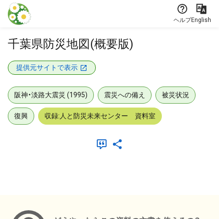
本文に飛ぶ
ヘルプ
English
千葉県防災地図(概要版)
提供元サイトで表示
阪神・淡路大震災 (1995)
震災への備え
被災状況
復興
収録:人と防災未来センター 資料室
メタデータ