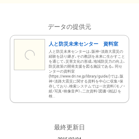
データの提供元
人と防災未来センター 資料室
人と防災未来センターは、阪神・淡路大震災の
経験を語り継ぎ、その教訓を未来に生かすこと
を通じて、災害文化の形成、地域防災力の向上、
防災政策の開発支援を図る施設である。同セ
ンターの資料室
(https://www.dri.ne.jp/library/guide/)では、阪
神・淡路大震災に関する資料を中心に収集・保
存しており、検索システムでは一次資料（モノ・
紙・写真・映像音声）、二次資料（図書・雑誌）を
検...
最終更新日