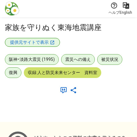
本文に飛ぶ
ヘルプ
English
家族を守りぬく東海地震講座
提供元サイトで表示
阪神・淡路大震災 (1995)
震災への備え
被災状況
復興
収録:人と防災未来センター 資料室
メタデータ