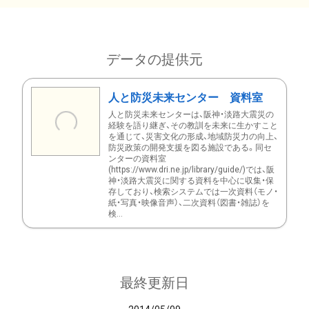
データの提供元
人と防災未来センター 資料室
人と防災未来センターは、阪神・淡路大震災の
経験を語り継ぎ、その教訓を未来に生かすこと
を通じて、災害文化の形成、地域防災力の向上、
防災政策の開発支援を図る施設である。同セ
ンターの資料室
(https://www.dri.ne.jp/library/guide/)では、阪
神・淡路大震災に関する資料を中心に収集・保
存しており、検索システムでは一次資料（モノ・
紙・写真・映像音声）、二次資料（図書・雑誌）を
検...
最終更新日