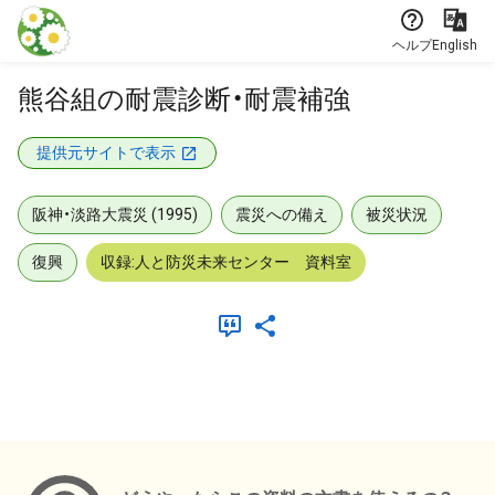
本文に飛ぶ
ヘルプ
English
熊谷組の耐震診断・耐震補強
提供元サイトで表示
阪神・淡路大震災 (1995)
震災への備え
被災状況
復興
収録:人と防災未来センター 資料室
メタデータ