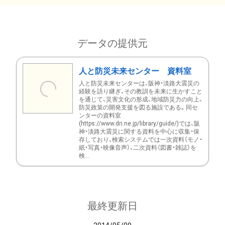
データの提供元
人と防災未来センター 資料室
人と防災未来センターは、阪神・淡路大震災の
経験を語り継ぎ、その教訓を未来に生かすこと
を通じて、災害文化の形成、地域防災力の向上、
防災政策の開発支援を図る施設である。同セ
ンターの資料室
(https://www.dri.ne.jp/library/guide/)では、阪
神・淡路大震災に関する資料を中心に収集・保
存しており、検索システムでは一次資料（モノ・
紙・写真・映像音声）、二次資料（図書・雑誌）を
検...
最終更新日