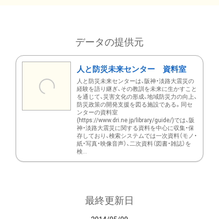
データの提供元
人と防災未来センター 資料室
人と防災未来センターは、阪神・淡路大震災の
経験を語り継ぎ、その教訓を未来に生かすこと
を通じて、災害文化の形成、地域防災力の向上、
防災政策の開発支援を図る施設である。同セ
ンターの資料室
(https://www.dri.ne.jp/library/guide/)では、阪
神・淡路大震災に関する資料を中心に収集・保
存しており、検索システムでは一次資料（モノ・
紙・写真・映像音声）、二次資料（図書・雑誌）を
検...
最終更新日