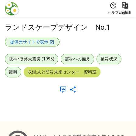
本文に飛ぶ
ヘルプ
English
ランドスケープデザイン No.1
提供元サイトで表示
阪神・淡路大震災 (1995)
震災への備え
被災状況
復興
収録:人と防災未来センター 資料室
メタデータ