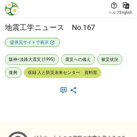
本文に飛ぶ
ヘルプ
English
地震工学ニュース No.167
提供元サイトで表示
阪神・淡路大震災 (1995)
震災への備え
被災状況
復興
収録:人と防災未来センター 資料室
メタデータ