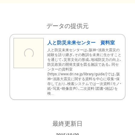
データの提供元
人と防災未来センター 資料室
人と防災未来センターは、阪神・淡路大震災の
経験を語り継ぎ、その教訓を未来に生かすこと
を通じて、災害文化の形成、地域防災力の向上、
防災政策の開発支援を図る施設である。同セ
ンターの資料室
(https://www.dri.ne.jp/library/guide/)では、阪
神・淡路大震災に関する資料を中心に収集・保
存しており、検索システムでは一次資料（モノ・
紙・写真・映像音声）、二次資料（図書・雑誌）を
検...
最終更新日