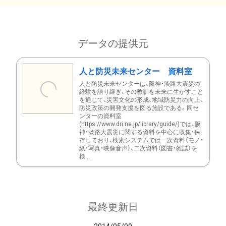
データの提供元
人と防災未来センター 資料室
人と防災未来センターは、阪神・淡路大震災の
経験を語り継ぎ、その教訓を未来に生かすこと
を通じて、災害文化の形成、地域防災力の向上、
防災政策の開発支援を図る施設である。同セ
ンターの資料室
(https://www.dri.ne.jp/library/guide/)では、阪
神・淡路大震災に関する資料を中心に収集・保
存しており、検索システムでは一次資料（モノ・
紙・写真・映像音声）、二次資料（図書・雑誌）を
検...
最終更新日