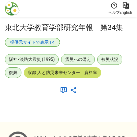
本文に飛ぶ
ヘルプ
English
東北大学教育学部研究年報 第34集
提供元サイトで表示
阪神・淡路大震災 (1995)
震災への備え
被災状況
復興
収録:人と防災未来センター 資料室
メタデータ