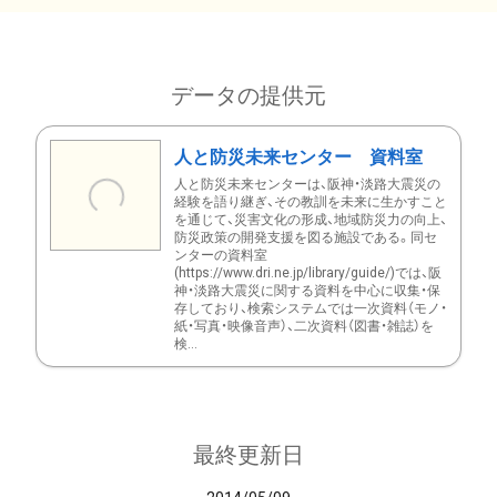
データの提供元
人と防災未来センター 資料室
人と防災未来センターは、阪神・淡路大震災の
経験を語り継ぎ、その教訓を未来に生かすこと
を通じて、災害文化の形成、地域防災力の向上、
防災政策の開発支援を図る施設である。同セ
ンターの資料室
(https://www.dri.ne.jp/library/guide/)では、阪
神・淡路大震災に関する資料を中心に収集・保
存しており、検索システムでは一次資料（モノ・
紙・写真・映像音声）、二次資料（図書・雑誌）を
検...
最終更新日