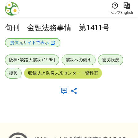
本文に飛ぶ
ヘルプ
English
旬刊 金融法務事情 第1411号
提供元サイトで表示
阪神・淡路大震災 (1995)
震災への備え
被災状況
復興
収録:人と防災未来センター 資料室
メタデータ