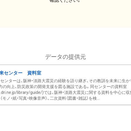
確認ください。
データの提供元
来センター 資料室
センターは、阪神・淡路大震災の経験を語り継ぎ、その教訓を未来に生か
力の向上、防災政策の開発支援を図る施設である。同センターの資料室
/www.dri.ne.jp/library/guide/)では、阪神・淡路大震災に関する資料
モノ・紙・写真・映像音声）、二次資料（図書・雑誌）を検...