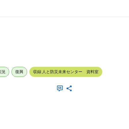
状況
復興
収録:人と防災未来センター 資料室