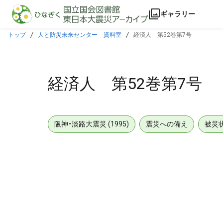
本文に飛ぶ
ギャラリー
トップ
人と防災未来センター 資料室
経済人 第52巻第7号
経済人 第52巻第7号
阪神・淡路大震災 (1995)
震災への備え
被災
メタデータ