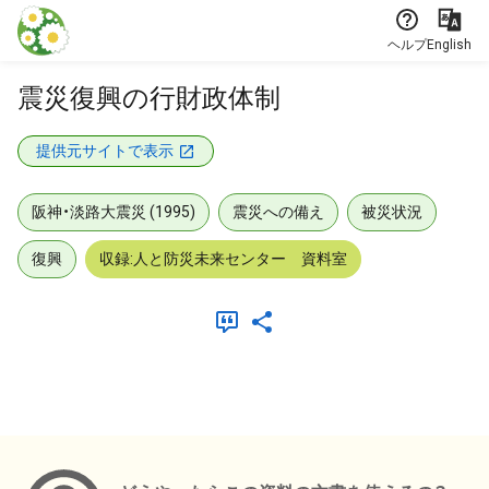
本文に飛ぶ
ヘルプ
English
震災復興の行財政体制
提供元サイトで表示
阪神・淡路大震災 (1995)
震災への備え
被災状況
復興
収録:人と防災未来センター 資料室
メタデータ