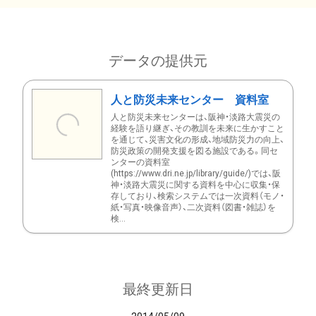
データの提供元
人と防災未来センター 資料室
人と防災未来センターは、阪神・淡路大震災の
経験を語り継ぎ、その教訓を未来に生かすこと
を通じて、災害文化の形成、地域防災力の向上、
防災政策の開発支援を図る施設である。同セ
ンターの資料室
(https://www.dri.ne.jp/library/guide/)では、阪
神・淡路大震災に関する資料を中心に収集・保
存しており、検索システムでは一次資料（モノ・
紙・写真・映像音声）、二次資料（図書・雑誌）を
検...
最終更新日