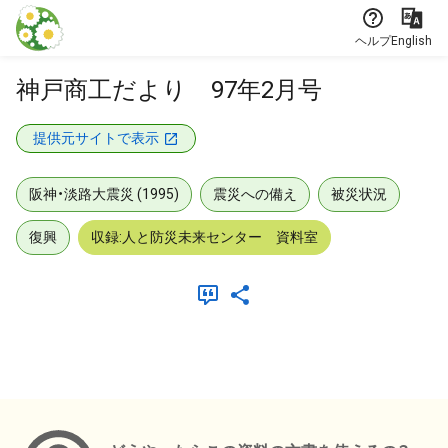
本文に飛ぶ
ヘルプ
English
神戸商工だより 97年2月号
提供元サイトで表示
阪神・淡路大震災 (1995)
震災への備え
被災状況
復興
収録:人と防災未来センター 資料室
メタデータ