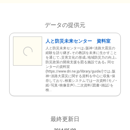
データの提供元
人と防災未来センター 資料室
人と防災未来センターは、阪神・淡路大震災の
経験を語り継ぎ、その教訓を未来に生かすこと
を通じて、災害文化の形成、地域防災力の向上、
防災政策の開発支援を図る施設である。同セ
ンターの資料室
(https://www.dri.ne.jp/library/guide/)では、阪
神・淡路大震災に関する資料を中心に収集・保
存しており、検索システムでは一次資料（モノ・
紙・写真・映像音声）、二次資料（図書・雑誌）を
検...
最終更新日