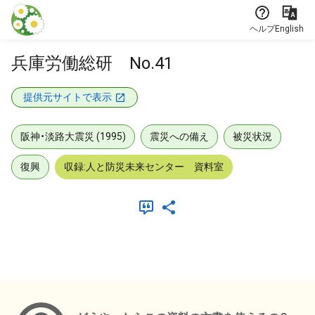
本文に飛ぶ
ヘルプ
English
兵庫労働総研 No.41
提供元サイトで表示
阪神・淡路大震災 (1995)
震災への備え
被災状況
復興
収録:人と防災未来センター 資料室
メタデータ