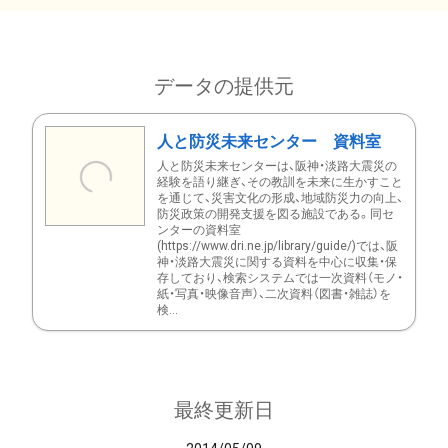
データの提供元
人と防災未来センター 資料室
人と防災未来センターは、阪神・淡路大震災の
経験を語り継ぎ、その教訓を未来に生かすこと
を通じて、災害文化の形成、地域防災力の向上、
防災政策の開発支援を図る施設である。同セ
ンターの資料室
(https://www.dri.ne.jp/library/guide/)では、阪
神・淡路大震災に関する資料を中心に収集・保
存しており、検索システムでは一次資料（モノ・
紙・写真・映像音声）、二次資料（図書・雑誌）を
検...
最終更新日