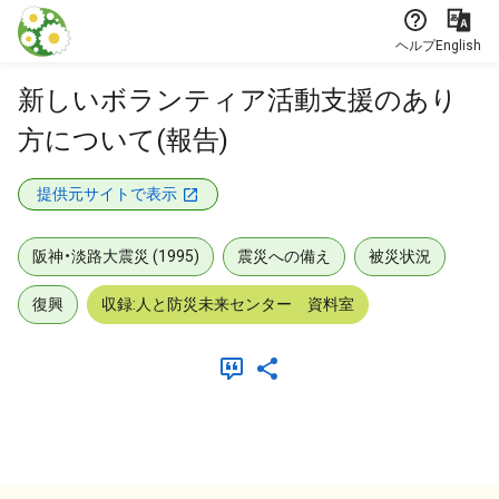
本文に飛ぶ
ヘルプ
English
新しいボランティア活動支援のあり
方について(報告)
提供元サイトで表示
阪神・淡路大震災 (1995)
震災への備え
被災状況
復興
収録:人と防災未来センター 資料室
メタデータ