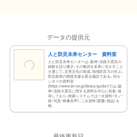
データの提供元
人と防災未来センター 資料室
人と防災未来センターは、阪神・淡路大震災の
経験を語り継ぎ、その教訓を未来に生かすこと
を通じて、災害文化の形成、地域防災力の向上、
防災政策の開発支援を図る施設である。同セ
ンターの資料室
(https://www.dri.ne.jp/library/guide/)では、阪
神・淡路大震災に関する資料を中心に収集・保
存しており、検索システムでは一次資料（モノ・
紙・写真・映像音声）、二次資料（図書・雑誌）を
検...
最終更新日