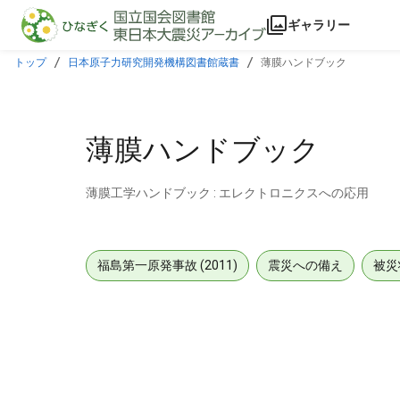
本文に飛ぶ
ギャラリー
トップ
日本原子力研究開発機構図書館蔵書
薄膜ハンドブック
薄膜ハンドブック
薄膜工学ハンドブック : エレクトロニクスへの応用
福島第一原発事故 (2011)
震災への備え
被災