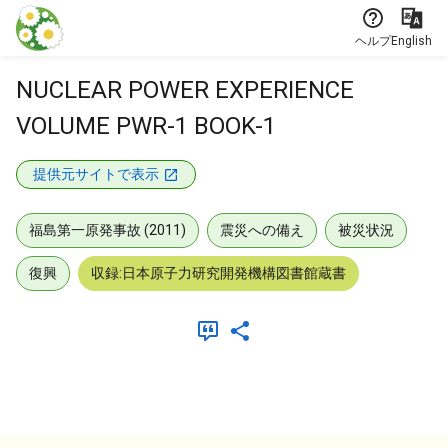
本文に飛ぶ
ヘルプ
English
NUCLEAR POWER EXPERIENCE
VOLUME PWR-1 BOOK-1
提供元サイトで表示
福島第一原発事故 (2011)
震災への備え
被災状況
復興
収録:日本原子力研究開発機構図書館蔵書
メタデータ