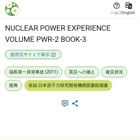
本文に飛ぶ
ヘルプ
English
NUCLEAR POWER EXPERIENCE
VOLUME PWR-2 BOOK-3
提供元サイトで表示
福島第一原発事故 (2011)
震災への備え
被災状況
復興
収録:日本原子力研究開発機構図書館蔵書
メタデータ