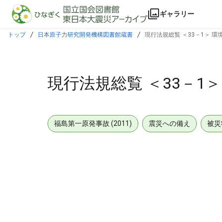
本文に飛ぶ
ギャラリー
トップ
日本原子力研究開発機構図書館蔵書
現行法規総覧 ＜33－1＞ 環
現行法規総覧 ＜33－1＞
福島第一原発事故 (2011)
震災への備え
被災
メタデータ